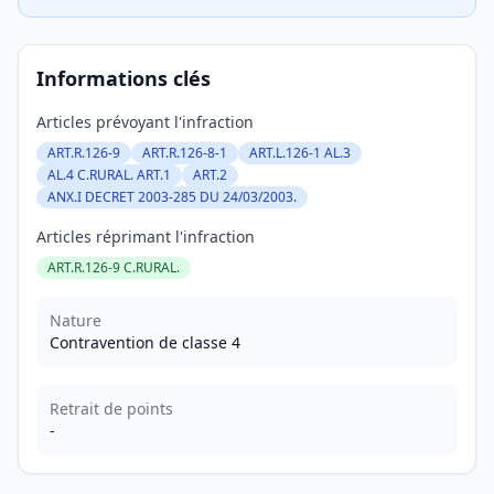
Informations clés
Articles prévoyant l'infraction
ART.R.126-9
ART.R.126-8-1
ART.L.126-1 AL.3
AL.4 C.RURAL. ART.1
ART.2
ANX.I DECRET 2003-285 DU 24/03/2003.
Articles réprimant l'infraction
ART.R.126-9 C.RURAL.
Nature
Contravention de classe 4
Retrait de points
-