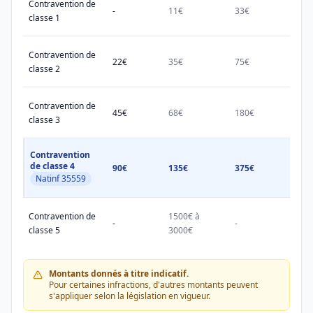
Contravention de
-
11€
33€
38€
classe 1
Contravention de
22€
35€
75€
150€
classe 2
Contravention de
45€
68€
180€
450€
classe 3
Contravention
de classe 4
90€
135€
375€
750€
Natinf 35559
Contravention de
1500€ à
1500
-
-
classe 5
3000€
3000
Montants donnés à titre indicatif.
Pour certaines infractions, d'autres montants peuvent
s'appliquer selon la législation en vigueur.