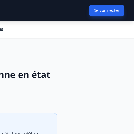
Se connecter
ns
onne en état
n état de sujétion