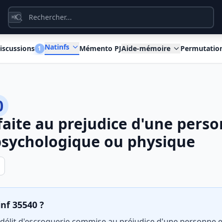
K
⌘
Natinfs
iscussions
Mémento PJ
Aide-mémoire
Permutatio
1
0
faite au prejudice d'une pers
psychologique ou physique
inf 35540 ?
e délit d'escroquerie commise au préjudice d'une personne e