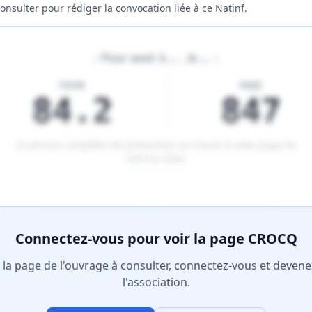
onsulter pour rédiger la convocation liée à ce Natinf.
«
Pour avoir à
…
, le
…
»
FICHE
PAGE
84.2
847
La phrase complète de prévention se trouve à cette page du
CROCQ 2026
.
tenu réservé aux membres Premium.
Connectez-vous pour voir la page CROCQ
r la page de l'ouvrage à consulter, connectez-vous et deve
l'association.