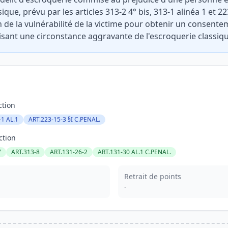
ue, prévu par les articles 313-2 4° bis, 313-1 alinéa 1 et 2
on de la vulnérabilité de la victime pour obtenir un consente
risant une circonstance aggravante de l'escroquerie classiqu
ction
-1 AL.1
ART.223-15-3 §I C.PENAL.
ction
7
ART.313-8
ART.131-26-2
ART.131-30 AL.1 C.PENAL.
Retrait de points
-