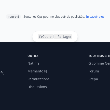
Soutenez Ops pour ne plus voir de publicités.
En savoir plus
Publicité
Copier
Partager
OUTILS
TOUS NOS SIT
Natinfs
G comme Ge
Mémento PJ
Forum
fs,
Permutations
Prépa
Discussions