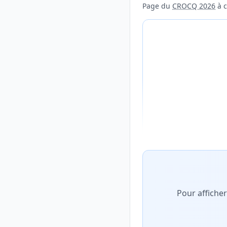
Page du
CROCQ 2026
à c
Aperçu flouté du con
Pour affiche