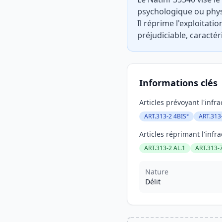
psychologique ou physiq
Il réprime l'exploitati
préjudiciable, caracté
Informations clés
Articles prévoyant l'infra
ART.313-2 4BIS°
ART.313
Articles réprimant l'infra
ART.313-2 AL.1
ART.313-
Nature
Délit