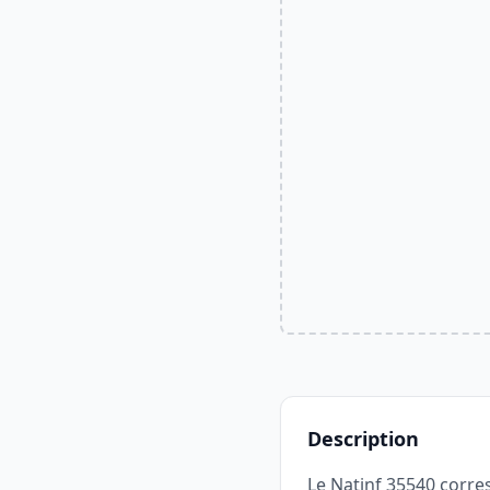
Description
Le Natinf 35540 corre