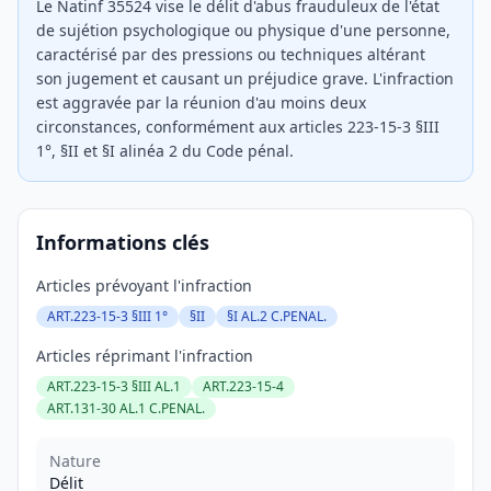
Le Natinf 35524 vise le délit d'abus frauduleux de l'état
de sujétion psychologique ou physique d'une personne,
caractérisé par des pressions ou techniques altérant
son jugement et causant un préjudice grave. L'infraction
est aggravée par la réunion d'au moins deux
circonstances, conformément aux articles 223-15-3 §III
1°, §II et §I alinéa 2 du Code pénal.
Informations clés
Articles prévoyant l'infraction
ART.223-15-3 §III 1°
§II
§I AL.2 C.PENAL.
Articles réprimant l'infraction
ART.223-15-3 §III AL.1
ART.223-15-4
ART.131-30 AL.1 C.PENAL.
Nature
Délit