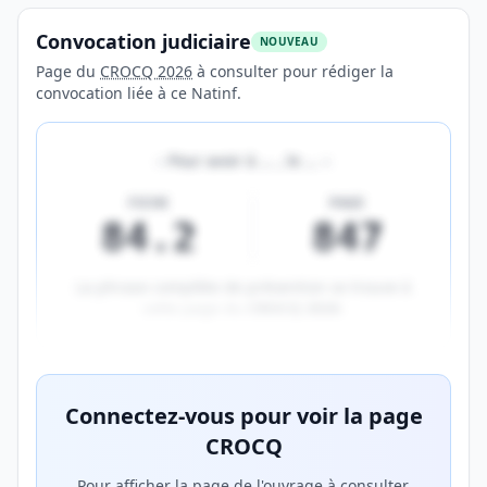
Convocation judiciaire
NOUVEAU
Page du
CROCQ 2026
à consulter pour rédiger la
convocation liée à ce Natinf.
«
Pour avoir à
…
, le
…
»
FICHE
PAGE
84.2
847
La phrase complète de prévention se trouve à
cette page du
CROCQ 2026
.
Aperçu flouté du contenu réservé aux membres Prem
Connectez-vous pour voir la page
CROCQ
Pour afficher la page de l'ouvrage à consulter,