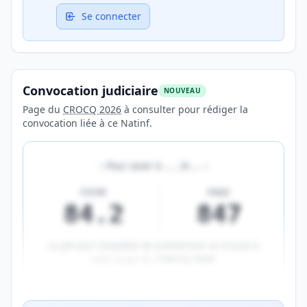
Se connecter
Convocation judiciaire
NOUVEAU
Page du
CROCQ 2026
à consulter pour rédiger la
convocation liée à ce Natinf.
«
Pour avoir à
…
, le
…
»
FICHE
PAGE
84.2
847
La phrase complète de prévention se trouve à
cette page du
CROCQ 2026
.
Aperçu flouté du contenu réservé aux membres Prem