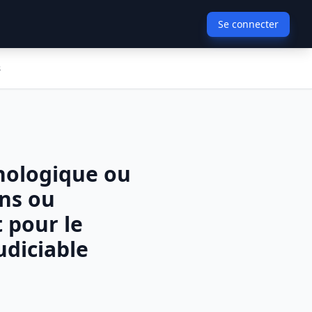
Se connecter
s
chologique ou
ons ou
 pour le
udiciable