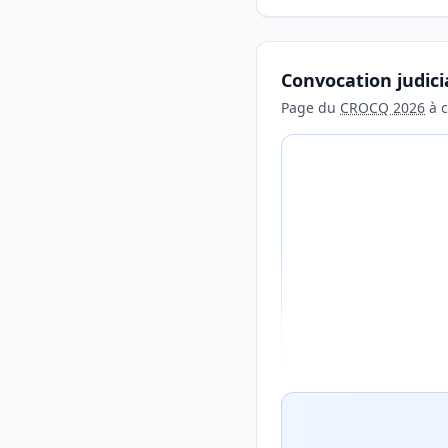
Convocation judici
Page du
CROCQ 2026
à c
Aperçu flouté du con