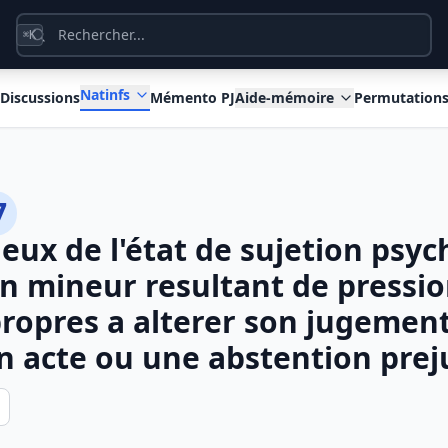
K
⌘
Natinfs
Discussions
Mémento PJ
Aide-mémoire
Permutation
7
eux de l'état de sujetion psy
n mineur resultant de pressi
ropres a alterer son jugement
n acte ou une abstention prej