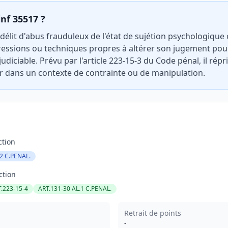
inf 35517 ?
e délit d'abus frauduleux de l'état de sujétion psychologiqu
ressions ou techniques propres à altérer son jugement pour
diciable. Prévu par l'article 223-15-3 du Code pénal, il répri
r dans un contexte de contrainte ou de manipulation.
ction
.2 C.PENAL.
ction
.223-15-4
ART.131-30 AL.1 C.PENAL.
Retrait de points
-