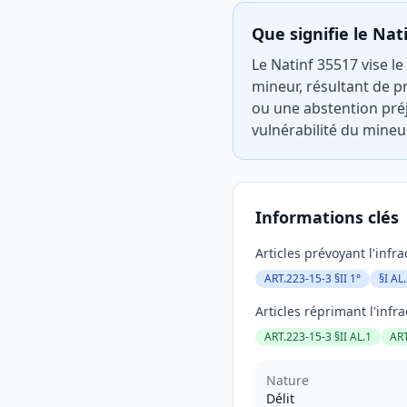
Que signifie le Nat
Le Natinf 35517 vise l
mineur, résultant de p
ou une abstention préju
vulnérabilité du mineu
Informations clés
Articles prévoyant l'infra
ART.223-15-3 §II 1°
§I AL
Articles réprimant l'infra
ART.223-15-3 §II AL.1
ART
Nature
Délit