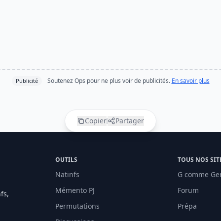
Soutenez Ops pour ne plus voir de publicités.
En savoir plus
Publicité
Copier
Partager
OUTILS
TOUS NOS SIT
Natinfs
G comme Ge
Mémento PJ
Forum
fs,
Permutations
Prépa