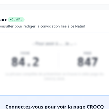
aire
NOUVEAU
onsulter pour rédiger la convocation liée à ce Natinf.
«
Pour avoir à
…
, le
…
»
FICHE
PAGE
84.2
847
La phrase complète de prévention se trouve à cette page du
CROCQ 2026
.
tenu réservé aux membres Premium.
Connectez-vous pour voir la page CROCQ