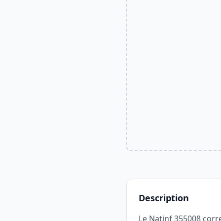
Description
Le Natinf 355008 corr