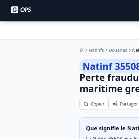
Natinfs
Douanes
Nat
Accueil
Natinf 3550
Perte fraudu
maritime gr
Copier
Partager
Que signifie le Nat
Le Natinf 35508 vise l