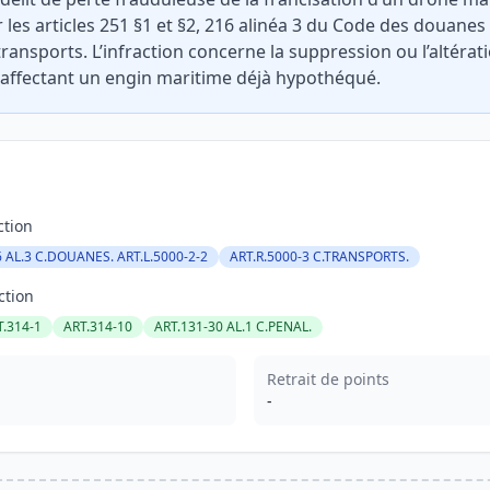
les articles 251 §1 et §2, 216 alinéa 3 du Code des douanes 
ransports. L’infraction concerne la suppression ou l’altérat
, affectant un engin maritime déjà hypothéqué.
ction
 AL.3 C.DOUANES. ART.L.5000-2-2
ART.R.5000-3 C.TRANSPORTS.
ction
T.314-1
ART.314-10
ART.131-30 AL.1 C.PENAL.
Retrait de points
-