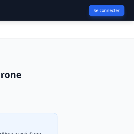
Se connecter
s
drone
aritime grevé d’une