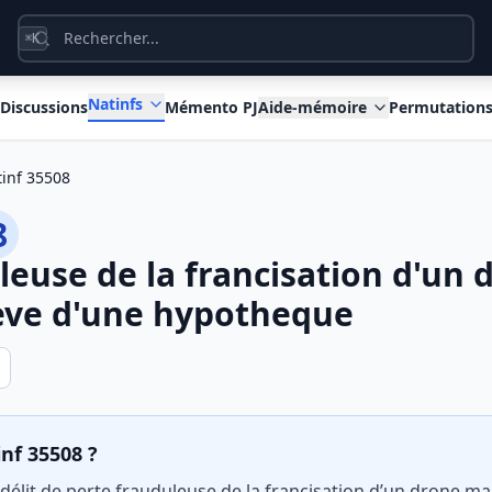
K
⌘
Natinfs
Discussions
Mémento PJ
Aide-mémoire
Permutation
inf 35508
8
leuse de la francisation d'un 
eve d'une hypotheque
inf 35508 ?
e délit de perte frauduleuse de la francisation d’un drone m