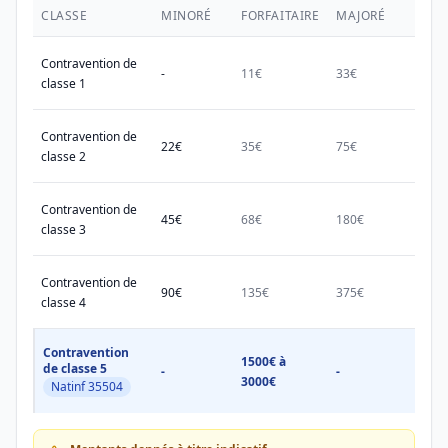
CLASSE
MINORÉ
FORFAITAIRE
MAJORÉ
MAX.
Contravention de
-
11€
33€
38€
classe 1
Contravention de
22€
35€
75€
150€
classe 2
Contravention de
45€
68€
180€
450€
classe 3
Contravention de
90€
135€
375€
750€
classe 4
Contravention
1500€ à
1500
de classe 5
-
-
3000€
3000
Natinf 35504