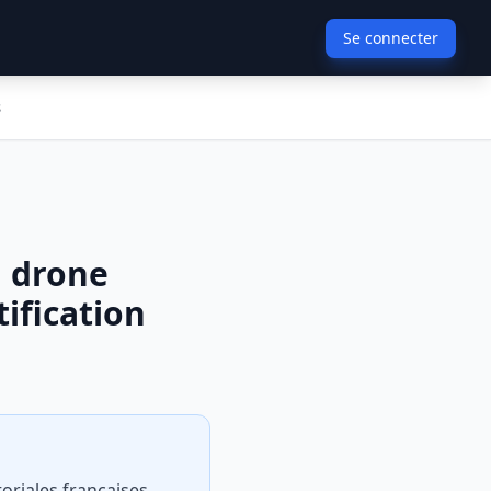
Se connecter
s
n drone
ification
toriales françaises