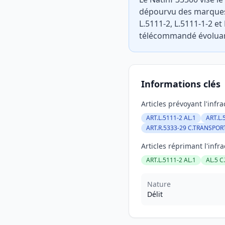
dépourvu des marques e
L.5111-2, L.5111-1-2 
télécommandé évoluant
Informations clés
Articles prévoyant l'infra
ART.L.5111-2 AL.1
ART.L.
ART.R.5333-29 C.TRANSPOR
Articles réprimant l'infra
ART.L.5111-2 AL.1
AL.5 
Nature
Délit