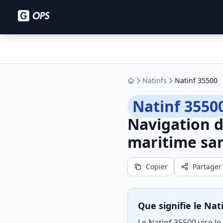
Natinfs
Natinf 35500
Accueil
Natinf 3550
Navigation d
maritime san
Copier
Partager
Que signifie le Nat
Le Natinf 35500 vise le