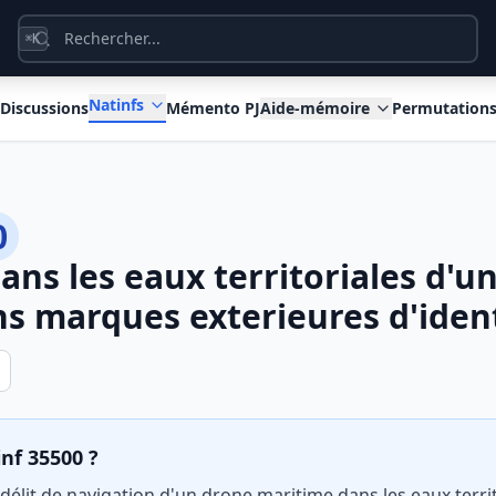
K
⌘
Natinfs
Discussions
Mémento PJ
Aide-mémoire
Permutation
0
ans les eaux territoriales d'u
s marques exterieures d'ident
inf 35500 ?
 délit de navigation d'un drone maritime dans les eaux terri