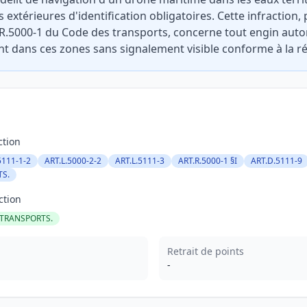
xtérieures d'identification obligatoires. Cette infraction, p
et R.5000-1 du Code des transports, concerne tout engin au
 dans ces zones sans signalement visible conforme à la r
ction
5111-1-2
ART.L.5000-2-2
ART.L.5111-3
ART.R.5000-1 §I
ART.D.5111-9
TS.
ction
C.TRANSPORTS.
Retrait de points
-