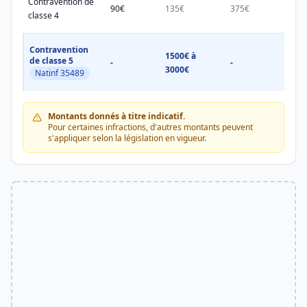
Contravention de
90€
135€
375€
750€
classe 4
Contravention
1500€ à
1500
de classe 5
-
-
3000€
3000
Natinf 35489
Montants donnés à titre indicatif.
Pour certaines infractions, d'autres montants peuvent
s'appliquer selon la législation en vigueur.