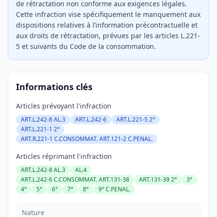
de rétractation non conforme aux exigences légales.
Cette infraction vise spécifiquement le manquement aux
dispositions relatives à l’information précontractuelle et
aux droits de rétractation, prévues par les articles L.221-
5 et suivants du Code de la consommation.
Informations clés
Articles prévoyant l'infraction
ART.L.242-8 AL.3
ART.L.242-6
ART.L.221-5 2°
ART.L.221-1 2°
ART.R.221-1 C.CONSOMMAT. ART.121-2 C.PENAL.
Articles réprimant l'infraction
ART.L.242-8 AL.3
AL.4
ART.L.242-6 C.CONSOMMAT. ART.131-38
ART.131-39 2°
3°
4°
5°
6°
7°
8°
9° C.PENAL.
Nature