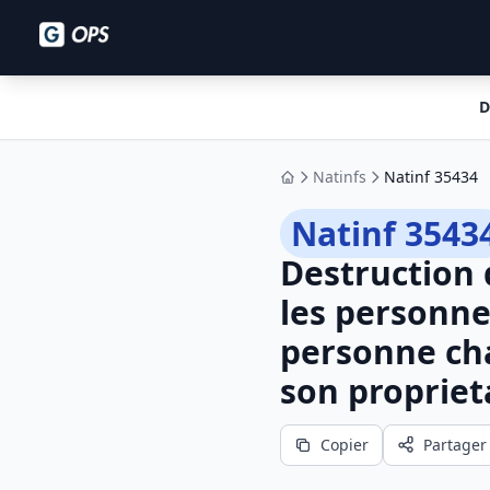
D
Natinfs
Natinf 35434
Accueil
Natinf 3543
Destruction
les personne
personne cha
son proprieta
Copier
Partager