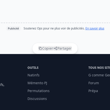
Soutenez Ops pour ne plus voir de publicités.
En savoir plus
Publicité
Copier
Partager
OUTILS
TOUS NOS SIT
Natinfs
G comme Ge
Mémento PJ
Forum
fs,
Permutations
Prépa
Discussions