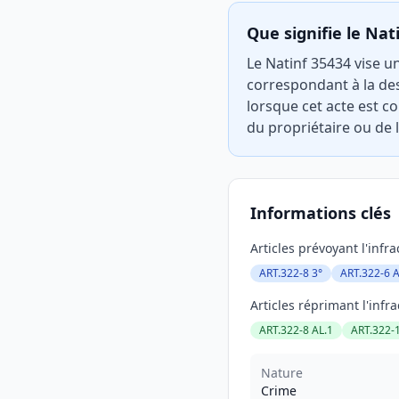
Que signifie le Nat
Le Natinf 35434 vise un
correspondant à la de
lorsque cet acte est c
du propriétaire ou de l
Informations clés
Articles prévoyant l'infra
ART.322-8 3°
ART.322-6 A
Articles réprimant l'infra
ART.322-8 AL.1
ART.322-
Nature
Crime