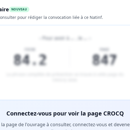
aire
NOUVEAU
onsulter pour rédiger la convocation liée à ce Natinf.
«
Pour avoir à
…
, le
…
»
FICHE
PAGE
84.2
847
La phrase complète de prévention se trouve à cette page du
CROCQ 2026
.
tenu réservé aux membres Premium.
Connectez-vous pour voir la page CROCQ
r la page de l'ouvrage à consulter, connectez-vous et deve