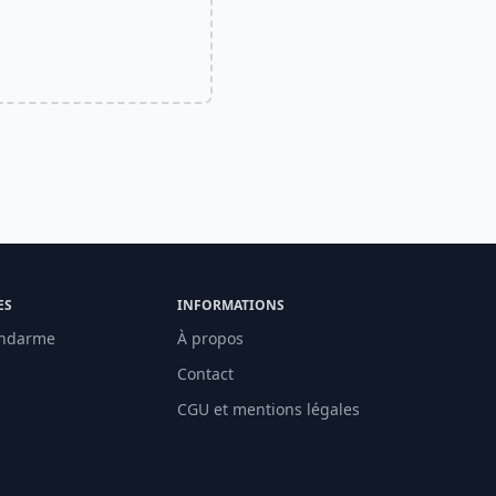
ES
INFORMATIONS
ndarme
À propos
Contact
CGU et mentions légales