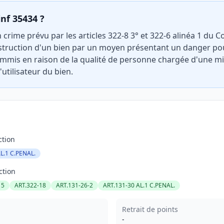
inf 35434 ?
 crime prévu par les articles 322-8 3° et 322-6 alinéa 1 du C
struction d'un bien par un moyen présentant un danger po
ommis en raison de la qualité de personne chargée d'une mi
'utilisateur du bien.
ction
L.1 C.PENAL.
ction
15
ART.322-18
ART.131-26-2
ART.131-30 AL.1 C.PENAL.
Retrait de points
-