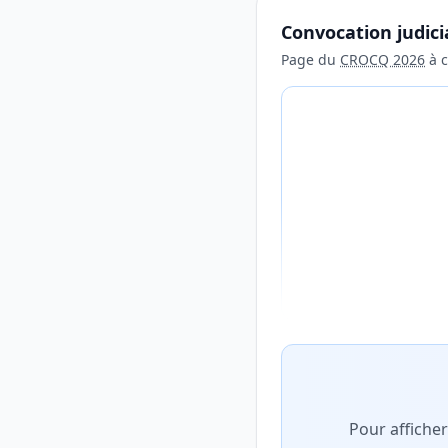
Convocation judici
Page du
CROCQ 2026
à c
Aperçu flouté du con
Pour affiche