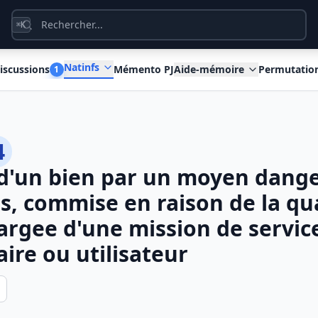
K
⌘
Natinfs
iscussions
Mémento PJ
Aide-mémoire
Permutatio
1
4
 d'un bien par un moyen dang
s, commise en raison de la qua
rgee d'une mission de service
ire ou utilisateur