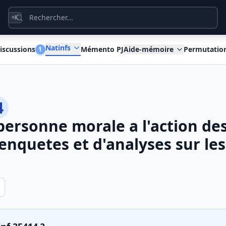
K
⌘
Natinfs
iscussions
Mémento PJ
Aide-mémoire
Permutatio
1
4
personne morale a l'action de
enquetes et d'analyses sur les