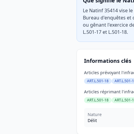
Que signifie le Nat
Le Natinf 35414 vise l
Bureau d'enquêtes et d
ou gênant l'exercice d
L.501-17 et L.501-18.
Informations clés
Articles prévoyant l'infra
ART.L.501-18
ART.L.501-1
Articles réprimant l'infra
ART.L.501-18
ART.L.501-1
Nature
Délit