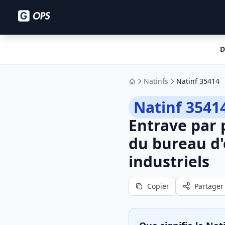
D
Natinfs
Natinf 35414
Accueil
Natinf 3541
Entrave par 
du bureau d'
industriels
Copier
Partager