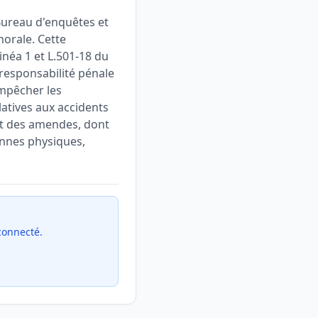
 Bureau d'enquêtes et
morale. Cette
linéa 1 et L.501-18 du
 responsabilité pénale
empêcher les
latives aux accidents
nt des amendes, dont
onnes physiques,
 connecté.