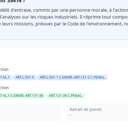
inf 35414 ?
e délit d'entrave, commis par une personne morale, à l'acti
'analyses sur les risques industriels. Il réprime tout co
e leurs missions, prévues par le Code de l'environnement, n
ction
7 AL.1
ART.L.501-5
ART.L.501-1 C.ENVIR. ART.121-2 C.PENAL.
ction
7 AL.1 C.ENVIR. ART.131-38
ART.131-39 C.PENAL.
Retrait de points
-