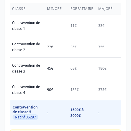
CLASSE
MINORÉ
FORFAITAIRE
MAJORÉ
MAX.
Contravention de
-
11€
33€
38€
classe 1
Contravention de
22€
35€
75€
150€
classe 2
Contravention de
45€
68€
180€
450€
classe 3
Contravention de
90€
135€
375€
750€
classe 4
Contravention
1500€ à
1500
de classe 5
-
-
3000€
3000
Natinf 35297