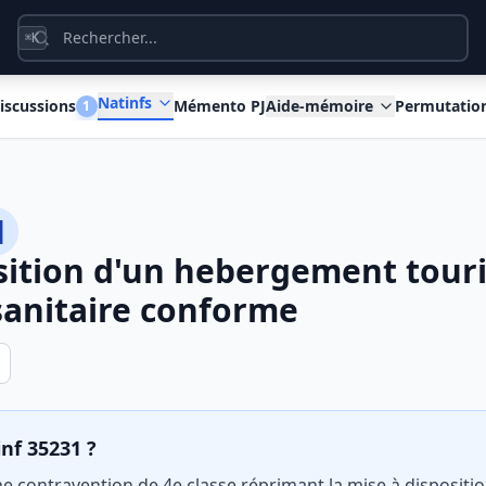
K
⌘
Natinfs
iscussions
Mémento PJ
Aide-mémoire
Permutatio
1
1
sition d'un hebergement touri
 sanitaire conforme
inf 35231 ?
ne contravention de 4e classe réprimant la mise à disposit