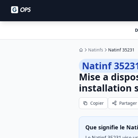
D
Natinfs
Natinf 35231
Accueil
Natinf 3523
Mise a dispo
installation
Copier
Partager
Que signifie le Nat
Le Natinf 35231 vise u