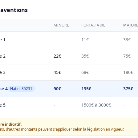
raventions
MINORÉ
FORFAITAIRE
MAJOR
e 1
-
11€
33€
e 2
22€
35€
75€
e 3
45€
68€
180€
se 4
90€
135€
375€
Natinf 35231
e 5
-
1500€ à 3000€
-
e indicatif.
ons, d'autres montants peuvent s'appliquer selon la législation en vigueur.