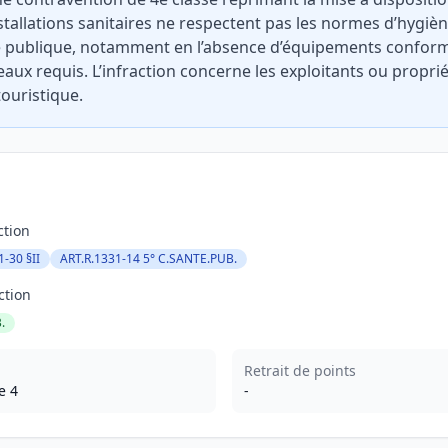
stallations sanitaires ne respectent pas les normes d’hygièn
té publique, notamment en l’absence d’équipements confor
ux requis. L’infraction concerne les exploitants ou propri
touristique.
ction
1-30 §II
ART.R.1331-14 5° C.SANTE.PUB.
ction
.
Retrait de points
e 4
-