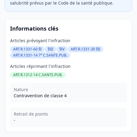
salubrité prévus par le Code de la santé publique.
Informations clés
Articles prévoyant l'infraction
ART.R.1331-60 §I
§III
§IV
ART.R.1331-30 §II
ART.R.1331-14 7° C.SANTE.PUB.
Articles réprimant l'infraction
ART.R.1312-14 C.SANTE.PUB.
Nature
Contravention de classe 4
Retrait de points
-