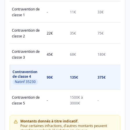
Contravention de
-
11€
33€
38€
classe 1
Contravention de
22€
35€
75€
150€
classe 2
Contravention de
45€
68€
180€
450€
classe 3
Contravention
de classe 4
90€
135€
375€
750€
Natinf 35230
Contravention de
1500€ à
1500
-
-
classe 5
3000€
3000
Montants donnés à titre indicatif.
Pour certaines infractions, d'autres montants peuvent