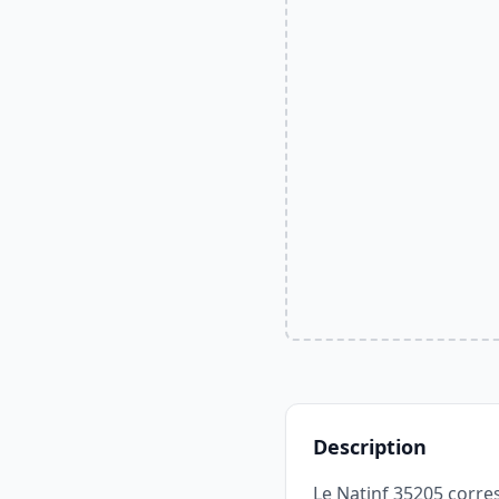
Description
Le Natinf 35205 corre