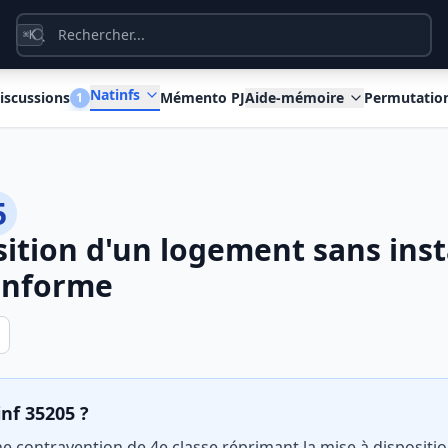
K
⌘
Natinfs
iscussions
Mémento PJ
Aide-mémoire
Permutatio
1
5
sition d'un logement sans inst
onforme
inf 35205 ?
ne contravention de 4e classe réprimant la mise à disposit