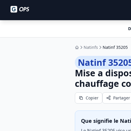
D
Natinfs
Natinf 35205
Accueil
Natinf 3520
Mise a dispo
chauffage c
Copier
Partager
Que signifie le Nat
Le Natinf 35205 vise u