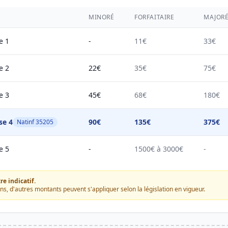
MINORÉ
FORFAITAIRE
MAJOR
e 1
-
11€
33€
e 2
22€
35€
75€
e 3
45€
68€
180€
se 4
90€
135€
375€
Natinf 35205
e 5
-
1500€ à 3000€
-
e indicatif.
ons, d'autres montants peuvent s'appliquer selon la législation en vigueur.