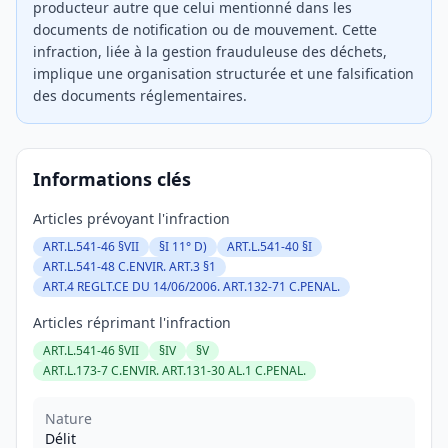
producteur autre que celui mentionné dans les
documents de notification ou de mouvement. Cette
infraction, liée à la gestion frauduleuse des déchets,
implique une organisation structurée et une falsification
des documents réglementaires.
Informations clés
Articles prévoyant l'infraction
ART.L.541-46 §VII
§I 11° D)
ART.L.541-40 §I
ART.L.541-48 C.ENVIR. ART.3 §1
ART.4 REGLT.CE DU 14/06/2006. ART.132-71 C.PENAL.
Articles réprimant l'infraction
ART.L.541-46 §VII
§IV
§V
ART.L.173-7 C.ENVIR. ART.131-30 AL.1 C.PENAL.
Nature
Délit