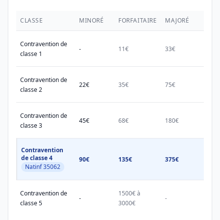
CLASSE
MINORÉ
FORFAITAIRE
MAJORÉ
MAX.
Contravention de
-
11€
33€
38€
classe 1
Contravention de
22€
35€
75€
150€
classe 2
Contravention de
45€
68€
180€
450€
classe 3
Contravention
de classe 4
90€
135€
375€
750€
Natinf 35062
Contravention de
1500€ à
1500
-
-
classe 5
3000€
3000