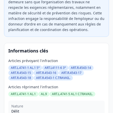
demeure sans que l’organisation des travaux ne
respecte les exigences réglementaires, notamment en
matière de sécurité et de prévention des risques. Cette
infraction engage la responsabilité de l’employeur ou du
donneur d’ordre en cas de manquement aux règles de
planification et de coordination des opérations.
Informations clés
Articles prévoyant l'infraction
ART.L.4741-1 AL.1 5°
ART.L4111-6 3°
ART.R.4543-14
ART.R.4543-15
ART.R.4543-16
ART.R.4543-17
ART.R.4543-18
ART.R.4543-1 C.TRAVAIL.
Articles réprimant l'infraction
ART.L.4741-1 AL.1
AL.9
ART.L.4741-5 AL.1 C.TRAVAIL.
Nature
Délit