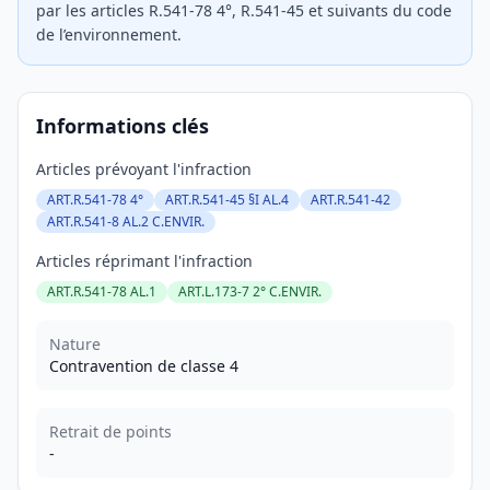
par les articles R.541-78 4°, R.541-45 et suivants du code
de l’environnement.
Informations clés
Articles prévoyant l'infraction
ART.R.541-78 4°
ART.R.541-45 §I AL.4
ART.R.541-42
ART.R.541-8 AL.2 C.ENVIR.
Articles réprimant l'infraction
ART.R.541-78 AL.1
ART.L.173-7 2° C.ENVIR.
Nature
Contravention de classe 4
Retrait de points
-