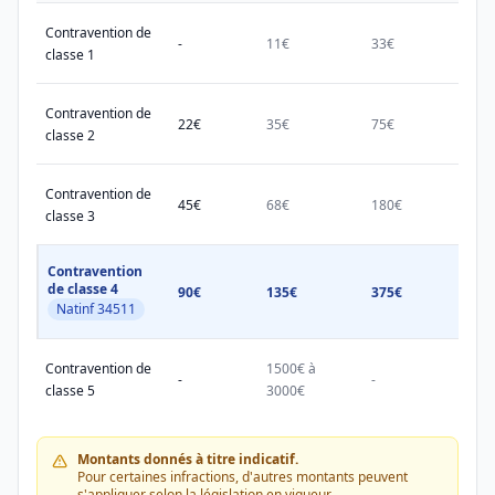
Contravention de
-
11€
33€
38€
classe 1
Contravention de
22€
35€
75€
150€
classe 2
Contravention de
45€
68€
180€
450€
classe 3
Contravention
de classe 4
90€
135€
375€
750€
Natinf 34511
Contravention de
1500€ à
1500
-
-
classe 5
3000€
3000
Montants donnés à titre indicatif.
Pour certaines infractions, d'autres montants peuvent
s'appliquer selon la législation en vigueur.