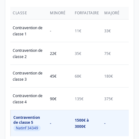
CLASSE
MINORÉ
FORFAITAIRE
MAJORÉ
MAX.
Contravention de
-
11€
33€
38€
classe 1
Contravention de
22€
35€
75€
150€
classe 2
Contravention de
45€
68€
180€
450€
classe 3
Contravention de
90€
135€
375€
750€
classe 4
Contravention
1500€ à
1500
de classe 5
-
-
3000€
3000
Natinf 34349