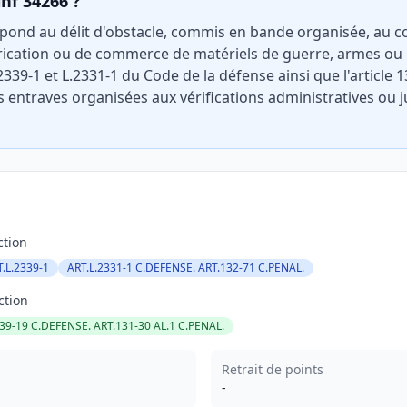
inf 34266 ?
spond au délit d'obstacle, commis en bande organisée, au c
rication ou de commerce de matériels de guerre, armes ou 
L.2339-1 et L.2331-1 du Code de la défense ainsi que l'article 
s entraves organisées aux vérifications administratives ou j
ction
.L.2339-1
ART.L.2331-1 C.DEFENSE. ART.132-71 C.PENAL.
ction
339-19 C.DEFENSE. ART.131-30 AL.1 C.PENAL.
Retrait de points
-