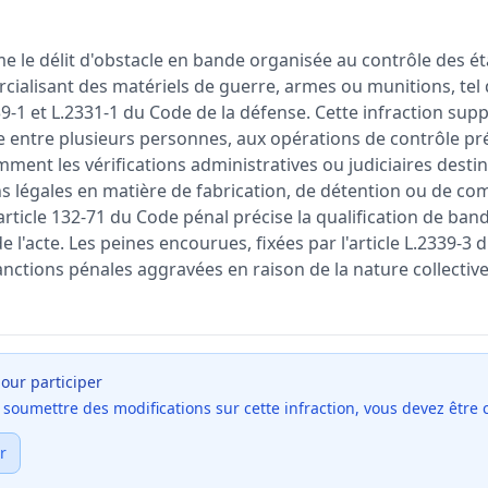
me le délit d'obstacle en bande organisée au contrôle des é
ialisant des matériels de guerre, armes ou munitions, tel q
339-1 et L.2331-1 du Code de la défense. Cette infraction su
 entre plusieurs personnes, aux opérations de contrôle pr
ent les vérifications administratives ou judiciaires destin
ns légales en matière de fabrication, de détention ou de c
'article 132-71 du Code pénal précise la qualification de ban
e l'acte. Les peines encourues, fixées par l'article L.2339-3
anctions pénales aggravées en raison de la nature collectiv
our participer
et soumettre des modifications sur cette infraction, vous devez être
r