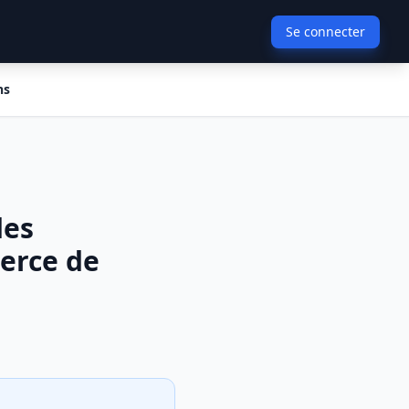
Se connecter
ns
des
erce de