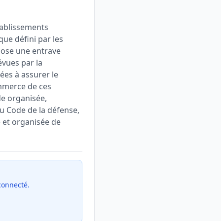
tablissements
ue défini par les
ppose une entrave
évues par la
ées à assurer le
ommerce de ces
de organisée,
 du Code de la défense,
e et organisée de
 connecté.