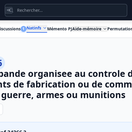
K
⌘
Natinfs
iscussions
Mémento PJ
Aide-mémoire
Permutatio
1
6
bande organisee au controle 
ts de fabrication ou de comm
 guerre, armes ou munitions