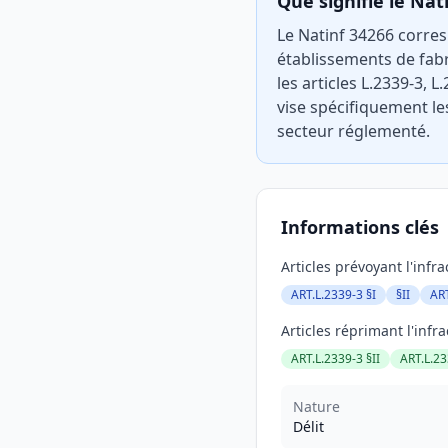
Que signifie le Nat
Le Natinf 34266 corre
établissements de fab
les articles L.2339-3, 
vise spécifiquement le
secteur réglementé.
Informations clés
Articles prévoyant l'infra
ART.L.2339-3 §I
§II
ART
Articles réprimant l'infra
ART.L.2339-3 §II
ART.L.2
Nature
Délit