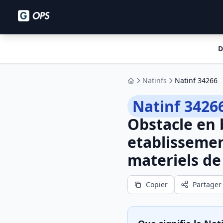
D
Natinfs
Natinf 34266
Accueil
Natinf 3426
Obstacle en 
etablissemen
materiels de
Copier
Partager