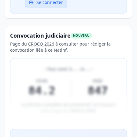
Se connecter
Convocation judiciaire
NOUVEAU
Page du
CROCQ 2026
à consulter pour rédiger la
convocation liée à ce Natinf.
«
Pour avoir à
…
, le
…
»
FICHE
PAGE
84.2
847
La phrase complète de prévention se trouve à
cette page du
CROCQ 2026
.
Aperçu flouté du contenu réservé aux membres Prem