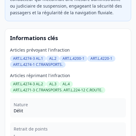
ou judiciaire de suspension, engageant la sécurité des
passagers et la régularité de la navigation fluviale.
Informations clés
Articles prévoyant l'infraction
ART.L.4274-3 AL.1
AL.2
ART.L.4200-1
ART.L.4220-1
ART.L.4274-1 C.TRANSPORTS.
Articles réprimant l'infraction
ART.L.4274-3 AL.2
AL.3
AL.4
ART.L.4271-3 C.TRANSPORTS. ART.L.224-12 C.ROUTE.
Nature
Délit
Retrait de points
-