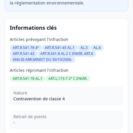
la réglementation environnementale.
Informations clés
Articles prévoyant l'infraction
ART.R.541-78 4°
ART.R.541-45 AL.1
AL.3
AL.4
ART.R.541-42
ART.R.541-8 AL.2 C.ENVIR. ART.6
ANX.III ARR.MINIST DU 30/10/2006.
Articles réprimant l'infraction
ART.R.541-78 AL.1
ART.L.173-7 2° C.ENVIR.
Nature
Contravention de classe 4
Retrait de points
-