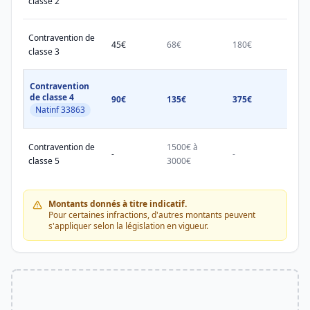
classe 2
Contravention de
45€
68€
180€
450€
classe 3
Contravention
de classe 4
90€
135€
375€
750€
Natinf 33863
Contravention de
1500€ à
1500
-
-
classe 5
3000€
3000
Montants donnés à titre indicatif.
Pour certaines infractions, d'autres montants peuvent
s'appliquer selon la législation en vigueur.