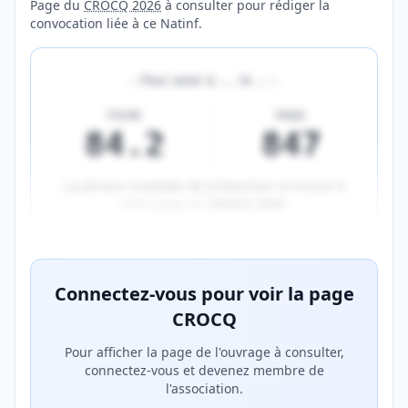
Page du
CROCQ 2026
à consulter pour rédiger la
convocation liée à ce Natinf.
«
Pour avoir à
…
, le
…
»
FICHE
PAGE
84.2
847
La phrase complète de prévention se trouve à
cette page du
CROCQ 2026
.
Aperçu flouté du contenu réservé aux membres Prem
Connectez-vous pour voir la page
CROCQ
Pour afficher la page de l'ouvrage à consulter,
connectez-vous et devenez membre de
l'association.