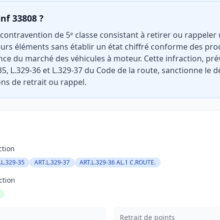
inf 33808 ?
 contravention de 5ᵉ classe consistant à retirer ou rappeler
urs éléments sans établir un état chiffré conforme des pro
ance du marché des véhicules à moteur. Cette infraction, prév
-35, L.329-36 et L.329-37 du Code de la route, sanctionne le d
ns de retrait ou rappel.
ction
.L.329-35
ART.L.329-37
ART.L.329-36 AL.1 C.ROUTE.
ction
Retrait de points