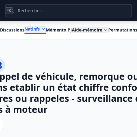
K
⌘
Natinfs
Discussions
Mémento PJ
Aide-mémoire
Permutation
8
appel de véhicule, remorque o
s etablir un état chiffre con
ires ou rappeles - surveillanc
s à moteur