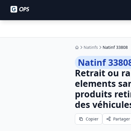
Natinfs
Natinf 33808
Accueil
Natinf 3380
Retrait ou r
elements san
produits ret
des véhicule
Copier
Partager