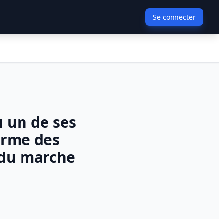
Se connecter
s
u un de ses
forme des
e du marche