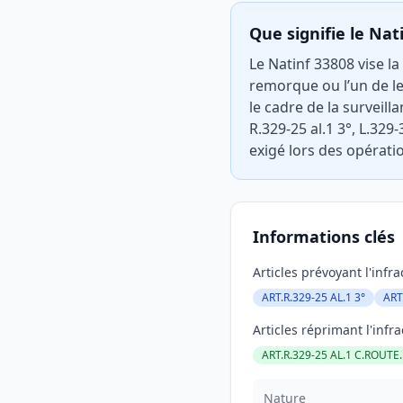
Que signifie le Nat
Le Natinf 33808 vise la
remorque ou l’un de le
le cadre de la surveill
R.329-25 al.1 3°, L.329
exigé lors des opératio
Informations clés
Articles prévoyant l'infra
ART.R.329-25 AL.1 3°
ART
Articles réprimant l'infra
ART.R.329-25 AL.1 C.ROUTE.
Nature