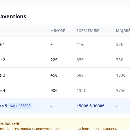
raventions
MINORÉ
FORFAITAIRE
MAJOR
e 1
-
11€
33€
e 2
22€
35€
75€
e 3
45€
68€
180€
e 4
90€
135€
375€
se 5
-
1500€ à 3000€
-
Natinf 33808
e indicatif.
ons, d'autres montants peuvent s'appliquer selon la législation en vigueur.