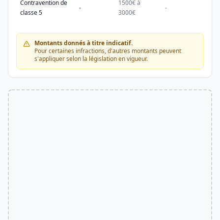
Contravention de
1500€ à
1500
-
-
classe 5
3000€
3000
Montants donnés à titre indicatif.
Pour certaines infractions, d'autres montants peuvent
s'appliquer selon la législation en vigueur.