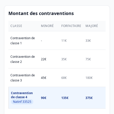
Montant des contraventions
CLASSE
MINORÉ
FORFAITAIRE
MAJORÉ
MAX.
Contravention de
-
11€
33€
38€
classe 1
Contravention de
22€
35€
75€
150€
classe 2
Contravention de
45€
68€
180€
450€
classe 3
Contravention
de classe 4
90€
135€
375€
750€
Natinf 33525