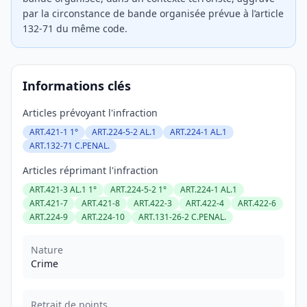
par la circonstance de bande organisée prévue à l’article
132-71 du même code.
Informations clés
Articles prévoyant l'infraction
ART.421-1 1°
ART.224-5-2 AL.1
ART.224-1 AL.1
ART.132-71 C.PENAL.
Articles réprimant l'infraction
ART.421-3 AL.1 1°
ART.224-5-2 1°
ART.224-1 AL.1
ART.421-7
ART.421-8
ART.422-3
ART.422-4
ART.422-6
ART.224-9
ART.224-10
ART.131-26-2 C.PENAL.
Nature
Crime
Retrait de points