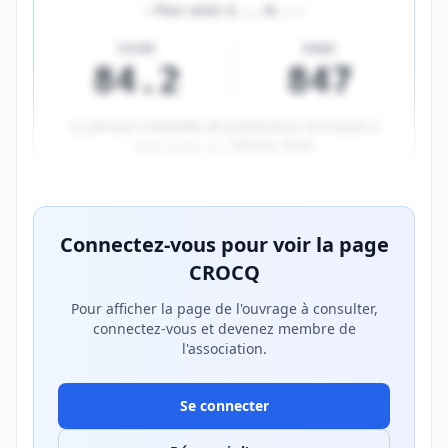
«
Pour avoir à
…
, le
…
»
FICHE
PAGE
84.2
847
La phrase complète de prévention se trouve à
cette page du
CROCQ 2026
.
Aperçu flouté du contenu réservé aux membres Prem
Connectez-vous pour voir la page
CROCQ
Pour afficher la page de l'ouvrage à consulter,
connectez-vous et devenez membre de
l'association.
Se connecter