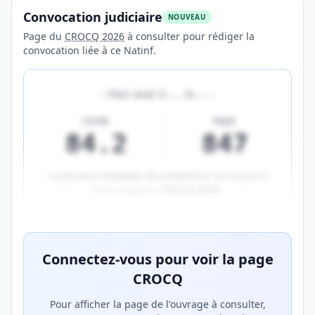
Convocation judiciaire
NOUVEAU
Page du
CROCQ 2026
à consulter pour rédiger la
convocation liée à ce Natinf.
«
Pour avoir à
…
, le
…
»
FICHE
PAGE
84.2
847
La phrase complète de prévention se trouve à
cette page du
CROCQ 2026
.
Aperçu flouté du contenu réservé aux membres Prem
Connectez-vous pour voir la page
CROCQ
Pour afficher la page de l'ouvrage à consulter,