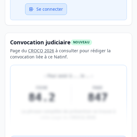
Se connecter
Convocation judiciaire
NOUVEAU
Page du
CROCQ 2026
à consulter pour rédiger la
convocation liée à ce Natinf.
«
Pour avoir à
…
, le
…
»
FICHE
PAGE
84.2
847
La phrase complète de prévention se trouve à
cette page du
CROCQ 2026
.
Aperçu flouté du contenu réservé aux membres Prem