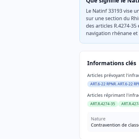
Que signifie le Nat
Le Natinf 33193 vise u
sur une section du Rhin
des articles R.4274-35
navigation rhénane et
Informations clés
Articles prévoyant l'infra
ART.6-22 RPNR. ART.6-22 R
Articles réprimant l'infra
ART.R.4274-35
ART.R.427
Nature
Contravention de class