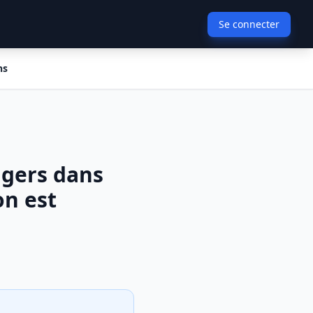
Se connecter
ns
agers dans
on est