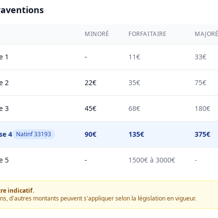
raventions
MINORÉ
FORFAITAIRE
MAJOR
e 1
-
11€
33€
e 2
22€
35€
75€
e 3
45€
68€
180€
se 4
90€
135€
375€
Natinf 33193
e 5
-
1500€ à 3000€
-
e indicatif.
ons, d'autres montants peuvent s'appliquer selon la législation en vigueur.