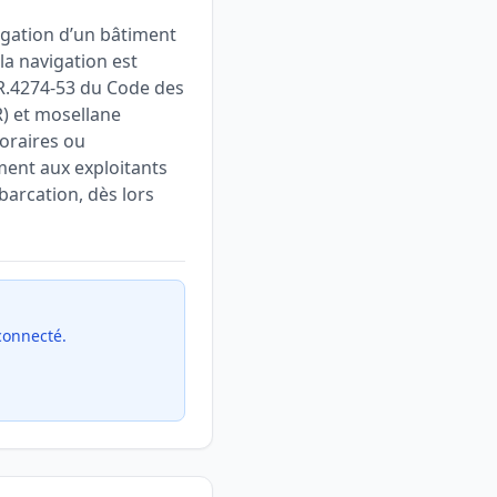
igation d’un bâtiment
la navigation est
 R.4274-53 du Code des
R) et mosellane
poraires ou
ment aux exploitants
barcation, dès lors
 connecté.