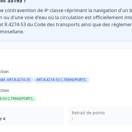
inf 33193 ?
ne contravention de 4ᵉ classe réprimant la navigation d'un
 ou d'une voie d'eau où la circulation est officiellement in
 et R.4274-53 du Code des transports ainsi que des règlemen
 mosellane.
ction
PNM. ART.R.4274-35
ART.R.4274-53 C.TRANSPORTS.
ction
4-53 C.TRANSPORTS.
Retrait de points
e 4
-