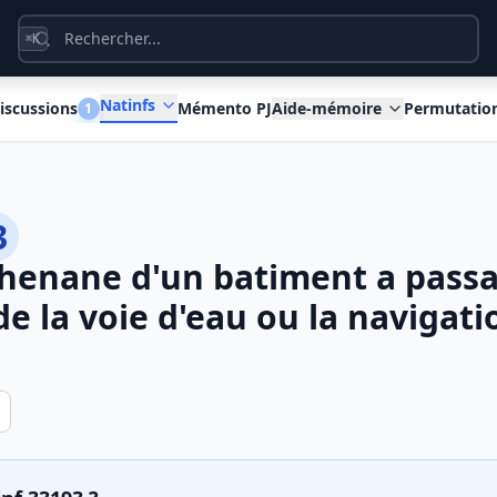
K
⌘
Natinfs
iscussions
Mémento PJ
Aide-mémoire
Permutatio
1
3
rhenane d'un batiment a pass
e la voie d'eau ou la navigati