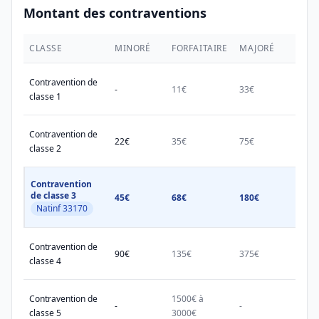
Montant des contraventions
CLASSE
MINORÉ
FORFAITAIRE
MAJORÉ
MAX.
Contravention de
-
11€
33€
38€
classe 1
Contravention de
22€
35€
75€
150€
classe 2
Contravention
de classe 3
45€
68€
180€
450€
Natinf 33170
Contravention de
90€
135€
375€
750€
classe 4
Contravention de
1500€ à
1500
-
-
classe 5
3000€
3000