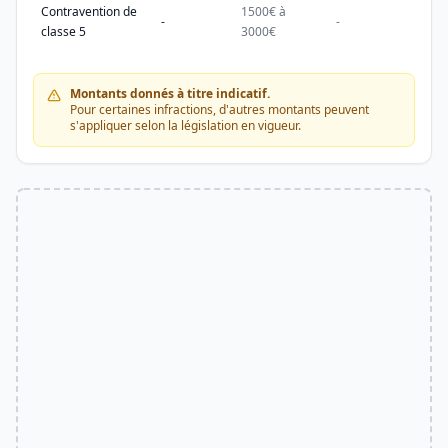
Contravention de
1500€ à
1500
-
-
classe 5
3000€
3000
Montants donnés à titre indicatif.
Pour certaines infractions, d'autres montants peuvent
s'appliquer selon la législation en vigueur.