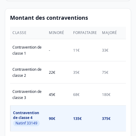
Montant des contraventions
CLASSE
MINORÉ
FORFAITAIRE
MAJORÉ
MAX.
Contravention de
-
11€
33€
38€
classe 1
Contravention de
22€
35€
75€
150€
classe 2
Contravention de
45€
68€
180€
450€
classe 3
Contravention
de classe 4
90€
135€
375€
750€
Natinf 33149