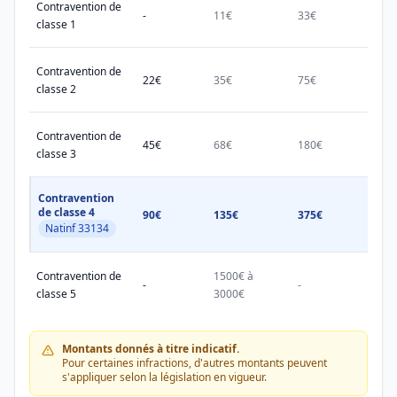
Contravention de
-
11€
33€
38€
classe 1
Contravention de
22€
35€
75€
150€
classe 2
Contravention de
45€
68€
180€
450€
classe 3
Contravention
de classe 4
90€
135€
375€
750€
Natinf 33134
Contravention de
1500€ à
1500
-
-
classe 5
3000€
3000
Montants donnés à titre indicatif.
Pour certaines infractions, d'autres montants peuvent
s'appliquer selon la législation en vigueur.