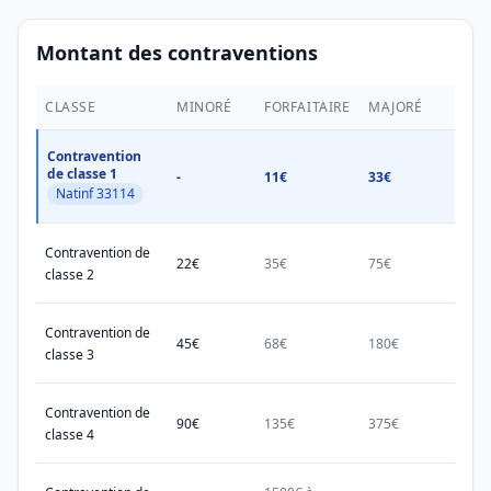
Montant des contraventions
CLASSE
MINORÉ
FORFAITAIRE
MAJORÉ
MAX.
Contravention
de classe 1
-
11€
33€
38€
Natinf 33114
Contravention de
22€
35€
75€
150€
classe 2
Contravention de
45€
68€
180€
450€
classe 3
Contravention de
90€
135€
375€
750€
classe 4