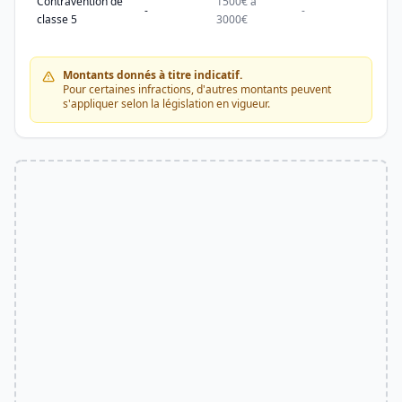
Contravention de
1500€ à
1500
-
-
classe 5
3000€
3000
Montants donnés à titre indicatif.
Pour certaines infractions, d'autres montants peuvent
s'appliquer selon la législation en vigueur.