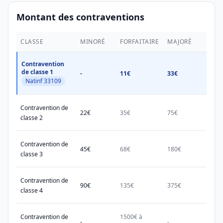
Montant des contraventions
CLASSE
MINORÉ
FORFAITAIRE
MAJORÉ
MAX.
Contravention
de classe 1
-
11€
33€
38€
Natinf 33109
Contravention de
22€
35€
75€
150€
classe 2
Contravention de
45€
68€
180€
450€
classe 3
Contravention de
90€
135€
375€
750€
classe 4
Contravention de
1500€ à
1500
-
-