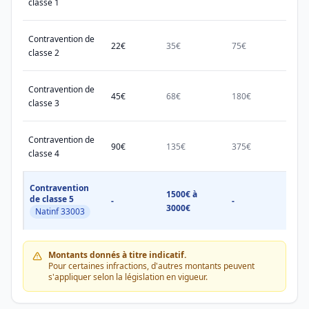
classe 1
Contravention de
22€
35€
75€
150€
classe 2
Contravention de
45€
68€
180€
450€
classe 3
Contravention de
90€
135€
375€
750€
classe 4
Contravention
1500€ à
1500
de classe 5
-
-
3000€
3000
Natinf 33003
Montants donnés à titre indicatif.
Pour certaines infractions, d'autres montants peuvent
s'appliquer selon la législation en vigueur.