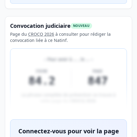
Convocation judiciaire
NOUVEAU
Page du
CROCQ 2026
à consulter pour rédiger la
convocation liée à ce Natinf.
«
Pour avoir à
…
, le
…
»
FICHE
PAGE
84.2
847
La phrase complète de prévention se trouve à
cette page du
CROCQ 2026
.
Aperçu flouté du contenu réservé aux membres Prem
Connectez-vous pour voir la page