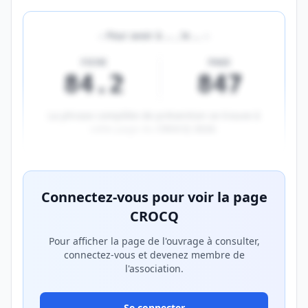
«
Pour avoir à
…
, le
…
»
FICHE
PAGE
84.2
847
La phrase complète de prévention se trouve à
cette page du
CROCQ 2026
.
Aperçu flouté du contenu réservé aux membres Prem
Connectez-vous pour voir la page
CROCQ
Pour afficher la page de l'ouvrage à consulter,
connectez-vous et devenez membre de
l'association.
Se connecter