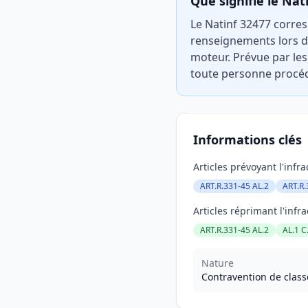
Que signifie le Nat
Le Natinf 32477 corres
renseignements lors de
moteur. Prévue par les 
toute personne procéd
Informations clés
Articles prévoyant l'infra
ART.R.331-45 AL.2
ART.R.
Articles réprimant l'infra
ART.R.331-45 AL.2
AL.1 C
Nature
Contravention de class