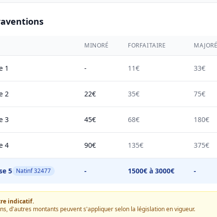
raventions
MINORÉ
FORFAITAIRE
MAJOR
e 1
-
11€
33€
e 2
22€
35€
75€
e 3
45€
68€
180€
e 4
90€
135€
375€
se 5
-
1500€ à 3000€
-
Natinf 32477
e indicatif.
ons, d'autres montants peuvent s'appliquer selon la législation en vigueur.