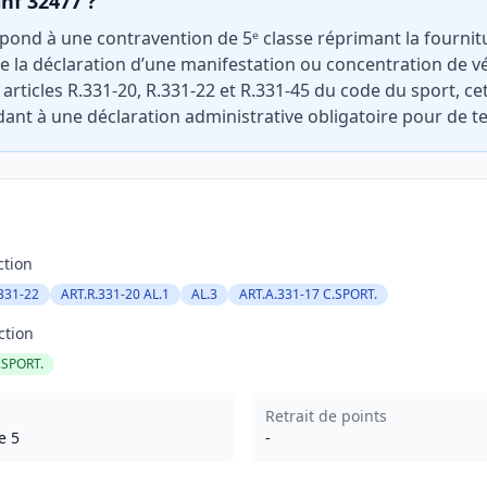
inf 32477 ?
pond à une contravention de 5ᵉ classe réprimant la fournit
 la déclaration d’une manifestation ou concentration de vé
articles R.331-20, R.331-22 et R.331-45 du code du sport, cet
ant à une déclaration administrative obligatoire pour de t
ction
331-22
ART.R.331-20 AL.1
AL.3
ART.A.331-17 C.SPORT.
ction
.SPORT.
Retrait de points
e 5
-