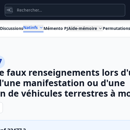
K
⌘
Natinfs
Discussions
Mémento PJ
Aide-mémoire
Permutation
7
e faux renseignements lors d
d'une manifestation ou d'une
n de véhicules terrestres à m