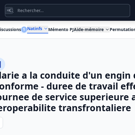
K
⌘
Natinfs
iscussions
Mémento PJ
Aide-mémoire
Permutatio
1
1
larie a la conduite d'un engin 
onforme - duree de travail eff
journee de service superieure a
eroperabilite transfrontaliere