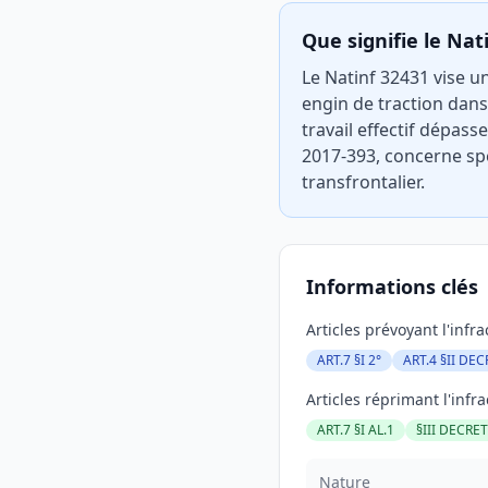
Que signifie le Nat
Le Natinf 32431 vise u
engin de traction dans 
travail effectif dépas
2017-393, concerne spé
transfrontalier.
Informations clés
Articles prévoyant l'infra
ART.7 §I 2°
ART.4 §II DE
Articles réprimant l'infra
ART.7 §I AL.1
§III DECRE
Nature