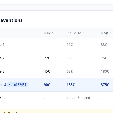
raventions
MINORÉ
FORFAITAIRE
MAJOR
e 1
-
11€
33€
e 2
22€
35€
75€
e 3
45€
68€
180€
se 4
90€
135€
375€
Natinf 32431
e 5
-
1500€ à 3000€
-