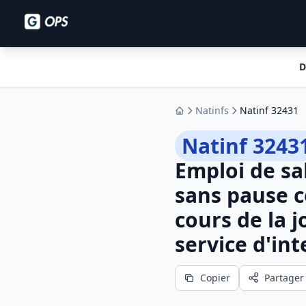
D
Natinfs
Natinf 32431
Accueil
Natinf 3243
Emploi de sa
sans pause c
cours de la 
service d'int
Copier
Partager