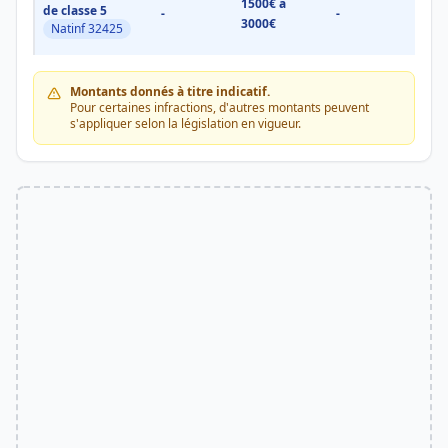
1500€ à
1500
de classe 5
-
-
3000€
3000
Natinf 32425
Montants donnés à titre indicatif.
Pour certaines infractions, d'autres montants peuvent
s'appliquer selon la législation en vigueur.