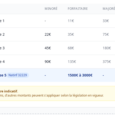
MINORÉ
FORFAITAIRE
MAJOR
e 1
-
11€
33€
e 2
22€
35€
75€
e 3
45€
68€
180€
e 4
90€
135€
375€
se 5
-
1500€ à 3000€
-
Natinf 32229
e indicatif.
ons, d'autres montants peuvent s'appliquer selon la législation en vigueur.