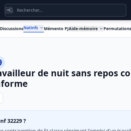
K
⌘
Natinfs
Discussions
Mémento PJ
Aide-mémoire
Permutation
9
availleur de nuit sans repos 
nforme
inf 32229 ?
ne contravention de 5ᵉ classe réprimant l'emploi d'un travail