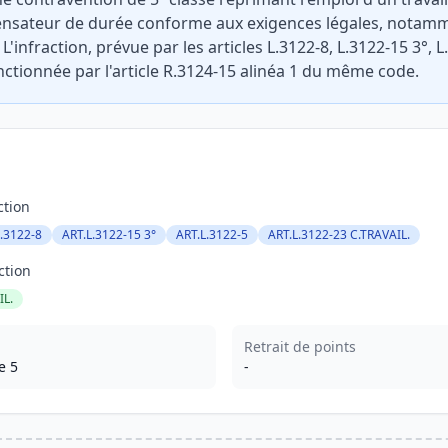
nsateur de durée conforme aux exigences légales, notamm
L'infraction, prévue par les articles L.3122-8, L.3122-15 3°, 
anctionnée par l'article R.3124-15 alinéa 1 du même code.
ction
.3122-8
ART.L.3122-15 3°
ART.L.3122-5
ART.L.3122-23 C.TRAVAIL.
ction
IL.
Retrait de points
e 5
-