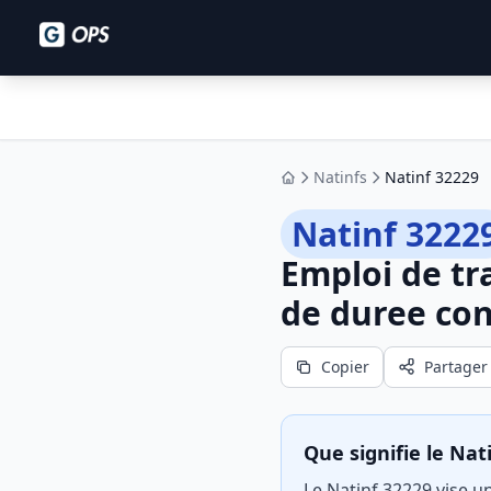
Natinfs
Natinf 32229
Accueil
Natinf 3222
Emploi de tr
de duree co
Copier
Partager
Que signifie le Nat
Le Natinf 32229 vise u