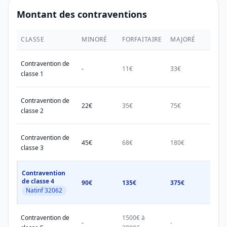
Montant des contraventions
CLASSE
MINORÉ
FORFAITAIRE
MAJORÉ
MAX.
Contravention de
-
11€
33€
38€
classe 1
Contravention de
22€
35€
75€
150€
classe 2
Contravention de
45€
68€
180€
450€
classe 3
Contravention
de classe 4
90€
135€
375€
750€
Natinf 32062
Contravention de
1500€ à
1500
-
-