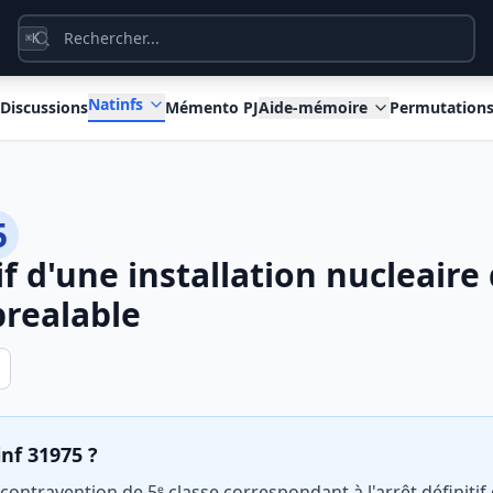
K
⌘
Natinfs
Discussions
Mémento PJ
Aide-mémoire
Permutation
5
if d'une installation nucleaire
prealable
inf 31975 ?
 contravention de 5ᵉ classe correspondant à l'arrêt définitif 