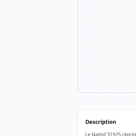
Description
Le Natinf 31975 réprim