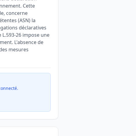
onnement. Cette
ode, concerne
étentes (ASN) la
ligations déclaratives
icle L.593-26 impose une
nement. L'absence de
e des mesures
 connecté.