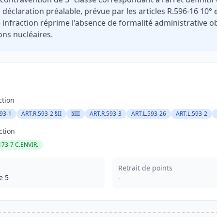
 déclaration préalable, prévue par les articles R.596-16 10°
 infraction réprime l'absence de formalité administrative ob
ions nucléaires.
ction
93-1
ART.R.593-2 §II
§III
ART.R.593-3
ART.L.593-26
ART.L.593-2
ction
173-7 C.ENVIR.
Retrait de points
e 5
-