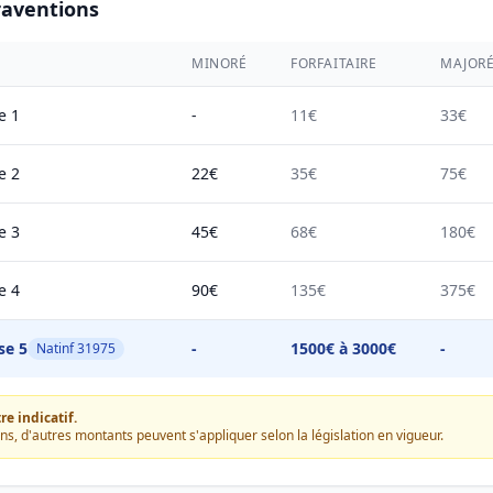
raventions
MINORÉ
FORFAITAIRE
MAJOR
e 1
-
11€
33€
e 2
22€
35€
75€
e 3
45€
68€
180€
e 4
90€
135€
375€
se 5
-
1500€ à 3000€
-
Natinf 31975
e indicatif.
ons, d'autres montants peuvent s'appliquer selon la législation en vigueur.