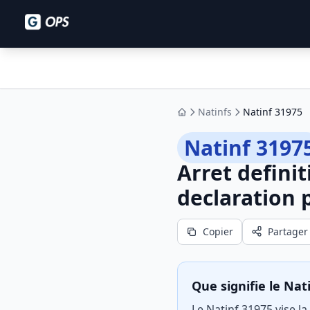
Natinfs
Natinf 31975
Accueil
Natinf 3197
Arret definit
declaration 
Copier
Partager
Que signifie le Nat
Le Natinf 31975 vise la