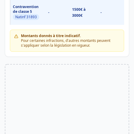
Contravention
1500€ à
1500
de classe 5
-
-
3000€
3000
Natinf 31893
Montants donnés à titre indicatif.
Pour certaines infractions, d'autres montants peuvent
s'appliquer selon la législation en vigueur.