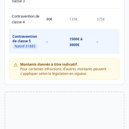
classe 3
Contravention de
90€
135€
375€
750€
classe 4
Contravention
1500€ à
1500
de classe 5
-
-
3000€
3000
Natinf 31885
Montants donnés à titre indicatif.
Pour certaines infractions, d'autres montants peuvent
s'appliquer selon la législation en vigueur.