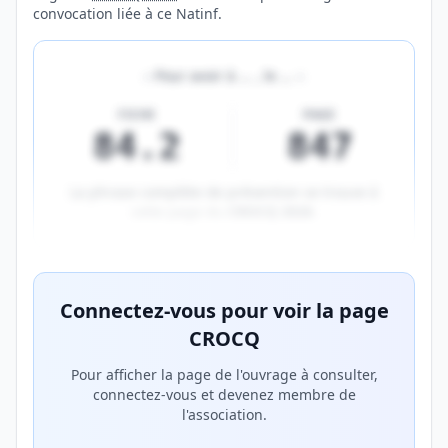
convocation liée à ce Natinf.
«
Pour avoir à
…
, le
…
»
FICHE
PAGE
84.2
847
La phrase complète de prévention se trouve à
cette page du
CROCQ 2026
.
Aperçu flouté du contenu réservé aux membres Prem
Connectez-vous pour voir la page
CROCQ
Pour afficher la page de l'ouvrage à consulter,
connectez-vous et devenez membre de
l'association.