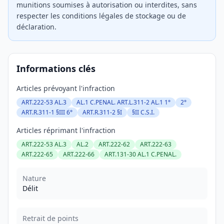
munitions soumises à autorisation ou interdites, sans
respecter les conditions légales de stockage ou de
déclaration.
Informations clés
Articles prévoyant l'infraction
ART.222-53 AL.3
AL.1 C.PENAL. ART.L.311-2 AL.1 1°
2°
ART.R.311-1 §III 6°
ART.R.311-2 §I
§II C.S.I.
Articles réprimant l'infraction
ART.222-53 AL.3
AL.2
ART.222-62
ART.222-63
ART.222-65
ART.222-66
ART.131-30 AL.1 C.PENAL.
Nature
Délit
Retrait de points