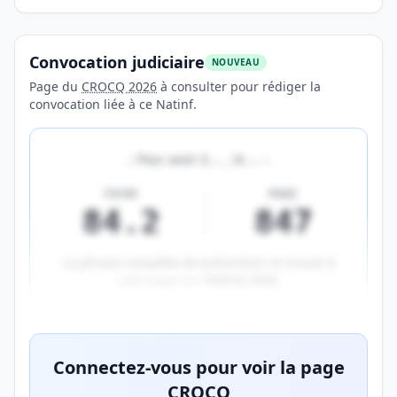
Convocation judiciaire
NOUVEAU
Page du
CROCQ 2026
à consulter pour rédiger la
convocation liée à ce Natinf.
«
Pour avoir à
…
, le
…
»
FICHE
PAGE
84.2
847
La phrase complète de prévention se trouve à
cette page du
CROCQ 2026
.
Aperçu flouté du contenu réservé aux membres Prem
Connectez-vous pour voir la page
CROCQ